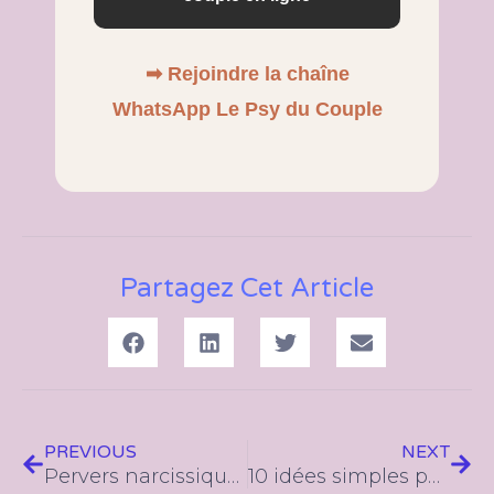
➡ Rejoindre la chaîne
WhatsApp Le Psy du Couple
Partagez Cet Article
Précédent
Suiv
PREVIOUS
NEXT
Pervers narcissique couple : signes, test et comment s’en sortir
10 idées simples pour prendre du temps à deux dans le couple