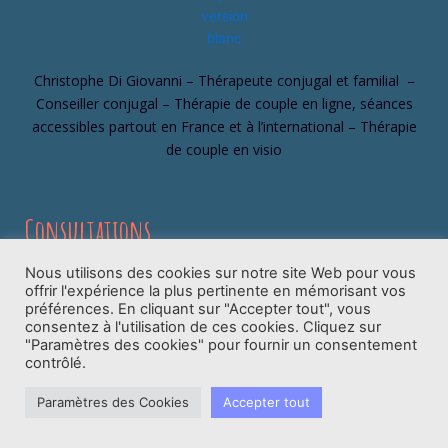
Christophe Di Giovanni – Thérapeute conjugal et familial –
Conseiller conjugal – Thérapie de couple en ligne, séances
accessibles partout en France et à l’international – Thérapie
de couple en visio
Consultations
Cabinet en ligne
Nous utilisons des cookies sur notre site Web pour vous
Séparation & Divorce
offrir l'expérience la plus pertinente en mémorisant vos
Communication
Thérapie de couple en ligne
préférences. En cliquant sur "Accepter tout", vous
consentez à l'utilisation de ces cookies. Cliquez sur
Jalousie
06 16 05 33 39
"Paramètres des cookies" pour fournir un consentement
Addiction sexuelle
contrôlé.
Contactez moi
Infidélité
Paramètres des Cookies
Accepter tout
Famille recomposée
Sexualité