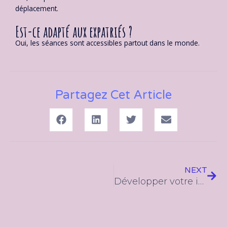
déplacement.
Est-ce adapté aux expatriés ?
Oui, les séances sont accessibles partout dans le monde.
Partagez Cet Article
Suiv
NEXT
Développer votre intelligence émotionnelle pour une relation de couple réussie