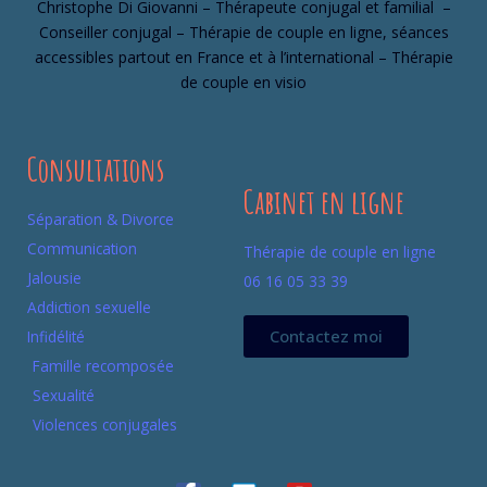
Christophe Di Giovanni – Thérapeute conjugal et familial –
Conseiller conjugal – Thérapie de couple en ligne, séances
accessibles partout en France et à l’international – Thérapie
de couple en visio
Consultations
Cabinet en ligne
Séparation & Divorce
Communication
Thérapie de couple en ligne
Jalousie
06 16 05 33 39
Addiction sexuelle
Contactez moi
Infidélité
Famille recomposée
Sexualité
Violences conjugales
F
L
Y