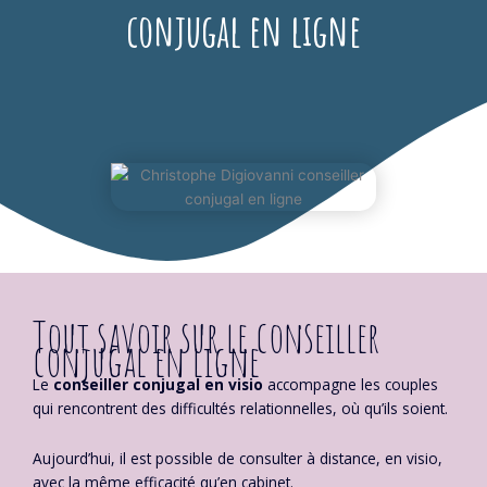
conjugal en ligne
Tout savoir sur le conseiller
conjugal en ligne
Le
conseiller conjugal en visio
accompagne les couples
qui rencontrent des difficultés relationnelles, où qu’ils soient.
Aujourd’hui, il est possible de consulter à distance, en visio,
avec la même efficacité qu’en cabinet.